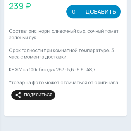
239 ₽
ДОБАВИТЬ
Состав: рис, нори, сливочный сыр, сочный томат,
зеленый лук
Срок годности при комнатной температуре: 3
часа с момента доставки.
КБЖУ на 100г блюда: 267 · 5,6 · 5,6 · 48,7
*товар на фото может отличаться от оригинала
share
ПОДЕЛИТЬСЯ