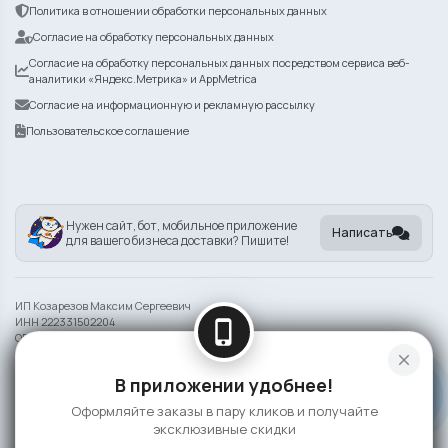
Политика в отношении обработки персональных данных
Согласие на обработку персональных данных
Согласие на обработку персональных данных посредством сервиса веб-
аналитики «Яндекс.Метрика» и AppMetrica
Согласие на информационную и рекламную рассылку
Пользовательское соглашение
Нужен сайт, бот, мобильное приложение
Написать
для вашего бизнеса доставки? Пишите!
ИП Козарезов Максим Сергеевич
ИНН 222331502204
phone_iphone
ОГРНИП 325220200140561
close
Информация на сайте носит справочный характер и не является публичной
В приложении удобнее!
офертой
Оформляйте заказы в пару кликов и получайте
©
2026 BRANDCHEF СУШИ
эксклюзивные скидки