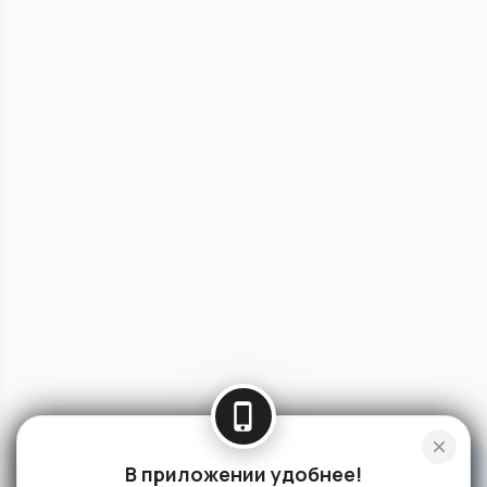
phone_iphone
close
В приложении удобнее!