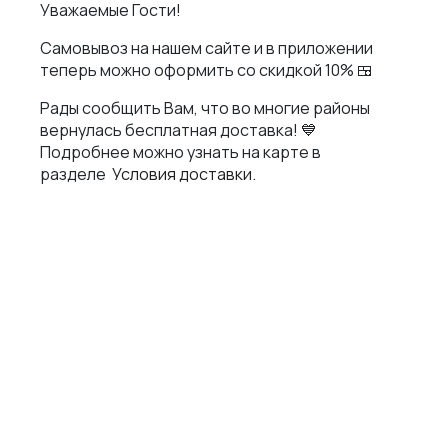
Уважаемые Гости!
Самовывоз на нашем сайте и в приложении
теперь можно оформить со скидкой 10% 🍱
BRANDCHEF СУШИ
Рады сообщить Вам, что во многие районы
СКАЧАТЬ ПРИЛОЖЕНИЕ
вернулась бесплатная доставка! 💙
Подробнее можно узнать на карте в
разделе
Условия доставки.
ТЕЛЕФОН
+7 (995) 568-77-08
АДРЕС
Новосибирск, улица Восход, 46 (вход со стороны ул.Тургенева,
домофон 268)
МЫ В СОЦСЕТЯХ