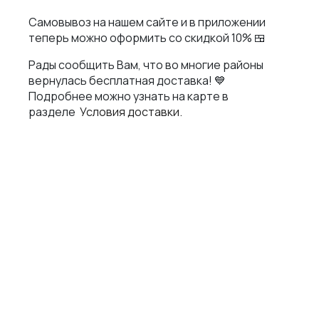
Самовывоз на нашем сайте и в приложении
BRANDCHEF СУШИ
теперь можно оформить со скидкой 10% 🍱
СКАЧАТЬ ПРИЛОЖЕНИЕ
Рады сообщить Вам, что во многие районы
вернулась бесплатная доставка! 💙
Подробнее можно узнать на карте в
разделе
Условия доставки.
ТЕЛЕФОН
+7 (995) 568-77-08
АДРЕС
Новосибирск, улица Восход, 46 (вход со стороны ул.Тургенева,
домофон 268)
МЫ В СОЦСЕТЯХ
ДОКУМЕНТЫ