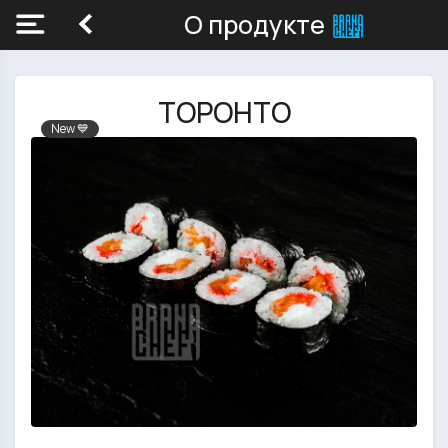
О продукте
ТОРОНТО
New 💙