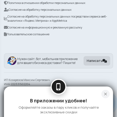
Политика в отношении обработки персональных данных
Согласие на обработку персональных данных
Согласие на обработку персональных данных посредством сервиса веб-
аналитики «Яндекс.Метрика» и AppMetrica
Согласие на информационную и рекламную рассылку
Пользовательское соглашение
Нужен сайт, бот, мобильное приложение
Написать
для вашего бизнеса доставки? Пишите!
ИП Козарезов Максим Сергеевич
ИНН 222331502204
phone_iphone
ОГРНИП 325220200140561
close
Информация на сайте носит справочный характер и не является публичной
В приложении удобнее!
офертой
Оформляйте заказы в пару кликов и получайте
©
2026 BRANDCHEF СУШИ
эксклюзивные скидки