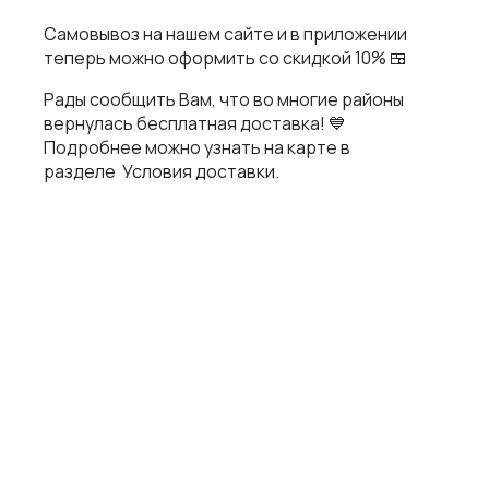
Самовывоз на нашем сайте и в приложении
BRANDCHEF СУШИ
теперь можно оформить со скидкой 10% 🍱
СКАЧАТЬ ПРИЛОЖЕНИЕ
Рады сообщить Вам, что во многие районы
вернулась бесплатная доставка! 💙
Подробнее можно узнать на карте в
разделе
Условия доставки.
ТЕЛЕФОН
+7 (995) 568-77-08
АДРЕС
Новосибирск, улица Восход, 46 (вход со стороны ул.Тургенева,
домофон 268)
МЫ В СОЦСЕТЯХ
ДОКУМЕНТЫ