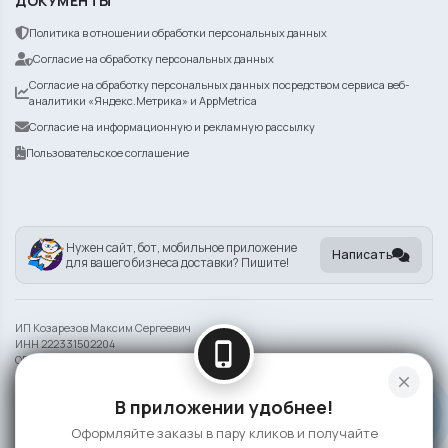
ДОКУМЕНТЫ
Политика в отношении обработки персональных данных
Согласие на обработку персональных данных
Согласие на обработку персональных данных посредством сервиса веб-
аналитики «Яндекс.Метрика» и AppMetrica
Согласие на информационную и рекламную рассылку
Пользовательское соглашение
Нужен сайт, бот, мобильное приложение
Написать
для вашего бизнеса доставки? Пишите!
ИП Козарезов Максим Сергеевич
ИНН 222331502204
phone_iphone
ОГРНИП 325220200140561
close
Информация на сайте носит справочный характер и не является публичной
В приложении удобнее!
офертой
Оформляйте заказы в пару кликов и получайте
©
2026 BRANDCHEF СУШИ