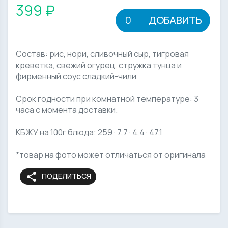
399 ₽
ДОБАВИТЬ
Состав: рис, нори, сливочный сыр, тигровая
креветка, свежий огурец, стружка тунца и
фирменный соус сладкий-чили
Срок годности при комнатной температуре: 3
часа с момента доставки.
КБЖУ на 100г блюда: 259 · 7,7 · 4,4 · 47,1
*товар на фото может отличаться от оригинала
share
ПОДЕЛИТЬСЯ