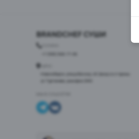
BRANDCHEF СУШИ
ТЕЛЕФОН
+7 (995) 568-77-08
АДРЕС
Новосибирск, улица Восход, 46 (вход со стороны
ул.Тургенева, домофон 268)
МЫ В СОЦСЕТЯХ