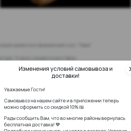
гровая креветка и фирменный соус "Лава"
туре: 3 часа с момента доставки.
Изменения условий самовывоза и
cl
,4
доставки!
оригинала
Уважаемые Гости!
Самовывоз на нашем сайте и в приложении теперь
можно оформить со скидкой 10% 🍱
Рады сообщить Вам, что во многие районы вернулась
бесплатная доставка! 💙
Подробнее можно узнать на карте в разделе
Условия