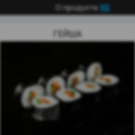
О продукте
ГЕЙША