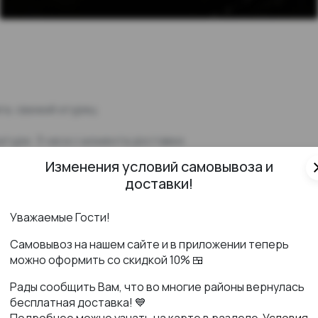
га, свежий огурец
туре: 3 часа с момента доставки.
Изменения условий самовывоза и
cl
доставки!
оригинала
Уважаемые Гости!
Самовывоз на нашем сайте и в приложении теперь
можно оформить со скидкой 10% 🍱
Рады сообщить Вам, что во многие районы вернулась
бесплатная доставка! 💙
Подробнее можно узнать на карте в разделе
Условия