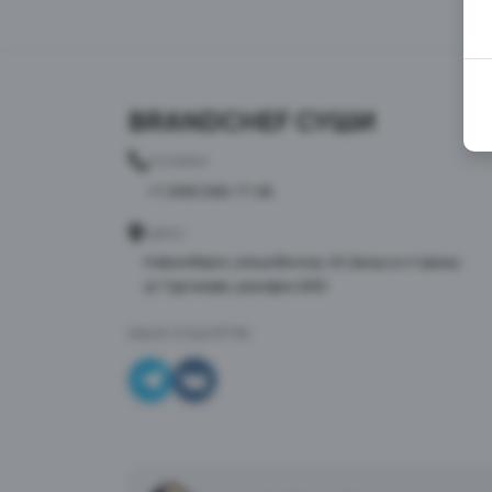
BRANDCHEF СУШИ
ТЕЛЕФОН
+7 (995) 568-77-08
АДРЕС
Новосибирск, улица Восход, 46 (вход со стороны
ул.Тургенева, домофон 268)
МЫ В СОЦСЕТЯХ