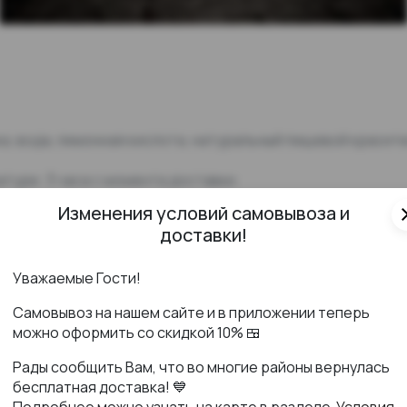
ка, вода, лимонная кислота, натуральный пищевой красит
туре: 3 часа с момента доставки.
Изменения условий самовывоза и
cl
доставки!
оригинала
Уважаемые Гости!
Самовывоз на нашем сайте и в приложении теперь
можно оформить со скидкой 10% 🍱
Рады сообщить Вам, что во многие районы вернулась
бесплатная доставка! 💙
Подробнее можно узнать на карте в разделе
Условия