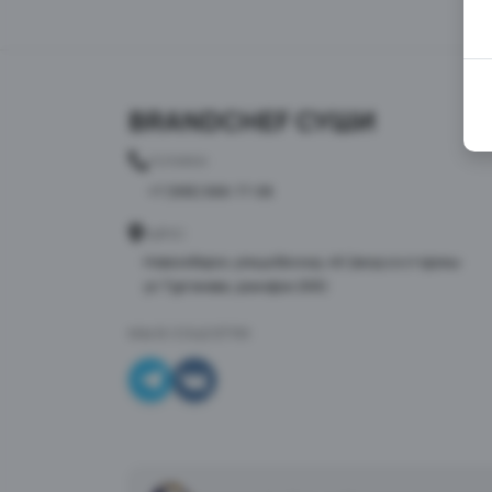
BRANDCHEF СУШИ
ТЕЛЕФОН
+7 (995) 568-77-08
АДРЕС
Новосибирск, улица Восход, 46 (вход со стороны
ул.Тургенева, домофон 268)
МЫ В СОЦСЕТЯХ