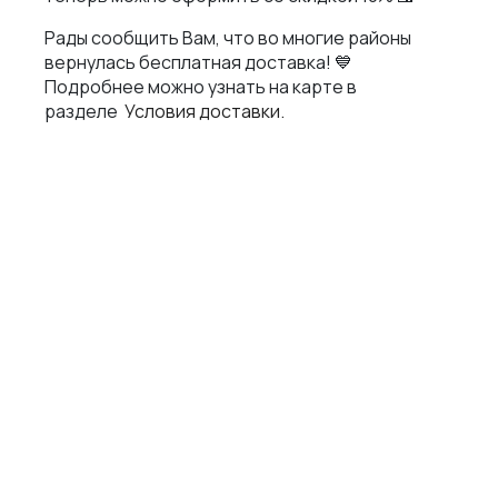
Рады сообщить Вам, что во многие районы
вернулась бесплатная доставка! 💙
ТЕЛЕФОН
Подробнее можно узнать на карте в
+7 (995) 568-77-08
разделе
Условия доставки.
АДРЕС
Новосибирск, улица Восход, 46 (вход со стороны ул.Тургенева,
домофон 268)
МЫ В СОЦСЕТЯХ
ДОКУМЕНТЫ
Политика в отношении обработки персональных данных
Согласие на обработку персональных данных
Согласие на обработку персональных данных посредством сервиса веб-
аналитики «Яндекс.Метрика» и AppMetrica
Согласие на информационную и рекламную рассылку